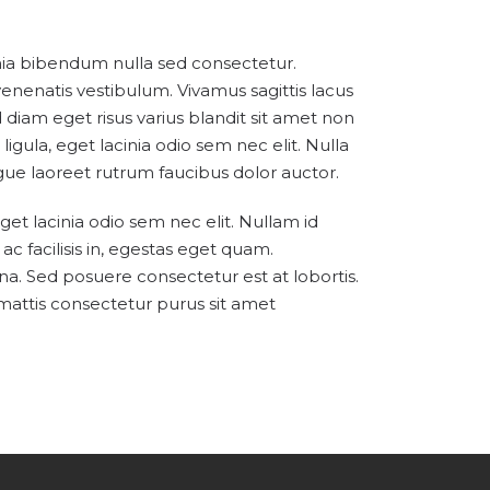
inia bibendum nulla sed consectetur.
nenatis vestibulum. Vivamus sagittis lacus
diam eget risus varius blandit sit amet non
igula, eget lacinia odio sem nec elit. Nulla
augue laoreet rutrum faucibus dolor auctor.
eget lacinia odio sem nec elit. Nullam id
s ac facilisis in, egestas eget quam.
a. Sed posuere consectetur est at lobortis.
s mattis consectetur purus sit amet