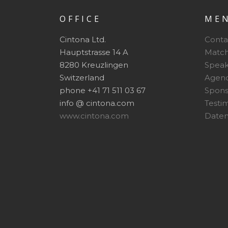
OFFICE
ME
Cintona Ltd.
Conta
Hauptstrasse 14 A
Matc
8280 Kreuzlingen
Speak
Switzerland
Agen
phone +41 71 511 03 67
Spon
info @ cintona.com
Testi
www.cintona.com
Daten