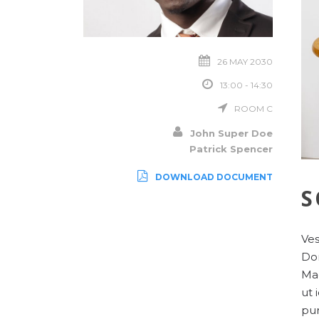
26 MAY 2030
13:00 - 14:30
ROOM C
John Super Doe
Patrick Spencer
DOWNLOAD DOCUMENT
S
Ves
Don
Mae
ut 
pur