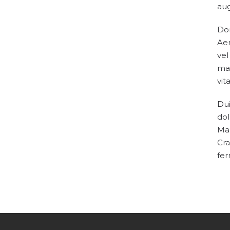
aug
Don
Aen
vel
mag
vit
Dui
dol
Mae
Cra
fe