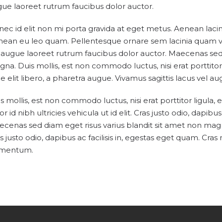
ue laoreet rutrum faucibus dolor auctor.
ec id elit non mi porta gravida at eget metus. Aenean lac
ean eu leo quam. Pellentesque ornare sem lacinia quam ve
 augue laoreet rutrum faucibus dolor auctor. Maecenas sed 
na. Duis mollis, est non commodo luctus, nisi erat porttitor l
ae elit libero, a pharetra augue. Vivamus sagittis lacus vel 
s mollis, est non commodo luctus, nisi erat porttitor ligula, 
or id nibh ultricies vehicula ut id elit. Cras justo odio, dapibu
cenas sed diam eget risus varius blandit sit amet non magn
s justo odio, dapibus ac facilisis in, egestas eget quam. Cra
rmentum.