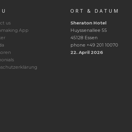
NU
ORT & DATUM
ct us
Sheraton Hotel
hmaking App
Huyssenallee 55
er
45128 Essen
da
phone +49 201 10070
soren
22. April 2026
monials
schutzerklärung