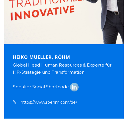
HEIKO MUELLER, RÖHM
Global Head Human Resources & Experte für
HR-Strategie und Transformation
Speaker Social Shortcode
https://www.roehm.com/de/