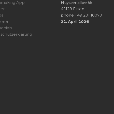
hmaking App
Huyssenallee 55
er
45128 Essen
da
phone +49 201 10070
soren
22. April 2026
monials
schutzerklärung