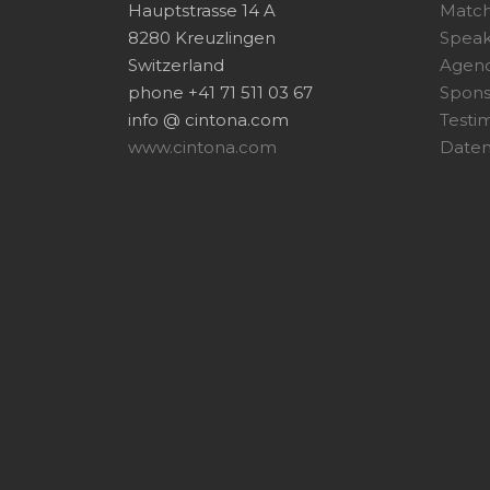
Hauptstrasse 14 A
Matc
8280 Kreuzlingen
Speak
Switzerland
Agen
phone +41 71 511 03 67
Spon
info @ cintona.com
Testi
www.cintona.com
Daten