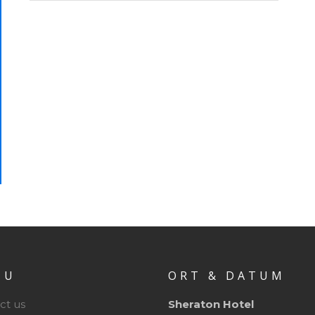
NU
ORT & DATUM
ct us
Sheraton Hotel