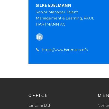
SILKE EDELMANN
Senior Manager Talent
Management & Learning, PAUL
HARTMANN AG
https://www.hartmann.info
OFFICE
ME
Cintona Ltd.
Conta