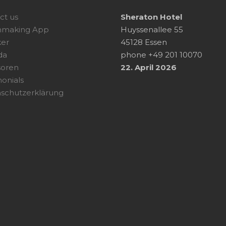
ct us
Sheraton Hotel
hmaking App
Huyssenallee 55
er
45128 Essen
da
phone +49 201 10070
soren
22. April 2026
monials
schutzerklärung