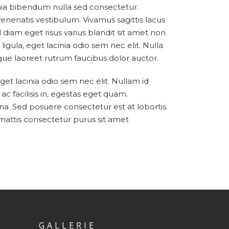
inia bibendum nulla sed consectetur.
nenatis vestibulum. Vivamus sagittis lacus
diam eget risus varius blandit sit amet non
igula, eget lacinia odio sem nec elit. Nulla
augue laoreet rutrum faucibus dolor auctor.
eget lacinia odio sem nec elit. Nullam id
s ac facilisis in, egestas eget quam.
a. Sed posuere consectetur est at lobortis.
s mattis consectetur purus sit amet
GALLERIE