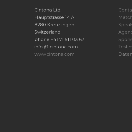
Cintona Ltd.
Conta
Hauptstrasse 14 A
Matc
8280 Kreuzlingen
Speak
Switzerland
Agen
phone +41 71 511 03 67
Spon
info @ cintona.com
Testi
www.cintona.com
Daten