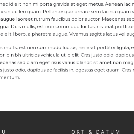
ec id elit non mi porta gravida at eget metus. Aenean lac
ean eu leo quam. Pellentesque ornare sem lacinia quam ve
 augue laoreet rutrum faucibus dolor auctor. Maecenas sed 
na. Duis mollis, est non commodo luctus, nisi erat porttitor l
ae elit libero, a pharetra augue. Vivamus sagittis lacus vel 
s mollis, est non commodo luctus, nisi erat porttitor ligula, 
or id nibh ultricies vehicula ut id elit. Cras justo odio, dapibu
cenas sed diam eget risus varius blandit sit amet non magn
s justo odio, dapibus ac facilisis in, egestas eget quam. Cra
rmentum.
NU
ORT & DATUM