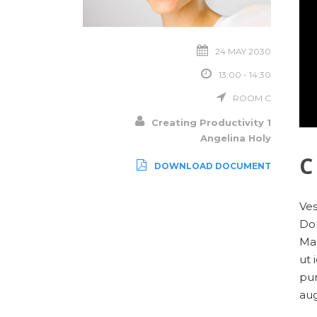
24 MAY 2030
13:00 - 14:30
ROOM C
Creating Productivity 1
Angelina Holy
C
DOWNLOAD DOCUMENT
Ves
Don
Mae
ut 
pur
aug