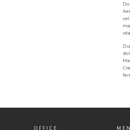
Don
Aen
vel
mag
vit
Dui
dol
Mae
Cra
fe
OFFICE
ME