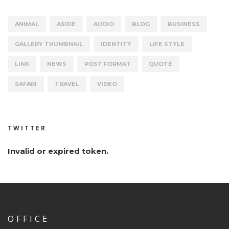
ANIMAL
ASIDE
AUDIO
BLOG
BUSINESS
GALLERY THUMBNAIL
IDENTITY
LIFE STYLE
LINK
NEWS
POST FORMAT
QUOTE
SAFARI
TRAVEL
VIDEO
TWITTER
Invalid or expired token.
OFFICE