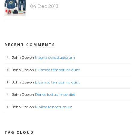
04 Dec 2013
RECENT COMMENTS
John Doe
on
Magna pars studiorum
John Doe
on
Eiusmod tempor incidunt
John Doe
on
Eiusmod tempor incidunt
John Doe
on
Donec luctus imperdiet
John Doe
on
Nihilne te nocturnum
TAG CLOUD