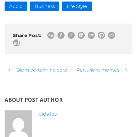
Audio
Business
Life Style
Share Post:
Diem certam indicere
Parturient montes
ABOUT POST AUTHOR
bidatos