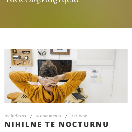
This is a single blog caption
By
bidatos
/
4 Comments
/
Fit Row
NIHILNE TE NOCTURNU