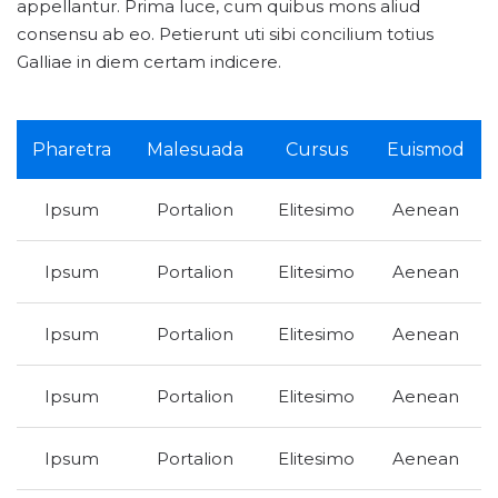
appellantur. Prima luce, cum quibus mons aliud
consensu ab eo. Petierunt uti sibi concilium totius
Galliae in diem certam indicere.
Pharetra
Malesuada
Cursus
Euismod
Ipsum
Portalion
Elitesimo
Aenean
Ipsum
Portalion
Elitesimo
Aenean
Ipsum
Portalion
Elitesimo
Aenean
Ipsum
Portalion
Elitesimo
Aenean
Ipsum
Portalion
Elitesimo
Aenean