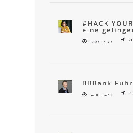
#HACK YOUR 
eine geling
ZE
13:30 - 14:00
BBBank Führu
ZE
14:00 - 14:30