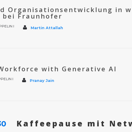
nd Organisationsentwicklung in 
 bei Fraunhofer
PPELIN I
Martin Attallah
orkforce with Generative AI
PELIN I
Pranay Jain
Kaffeepause mit Net
30