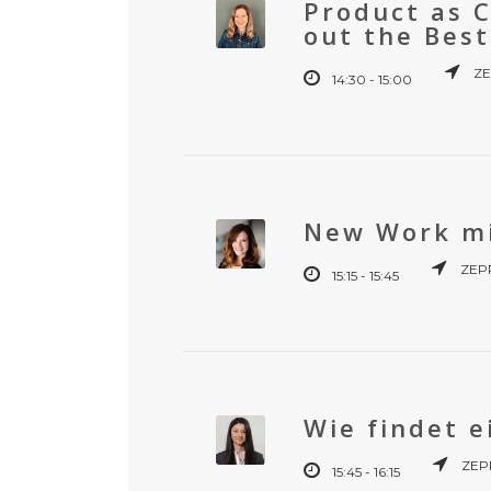
Product as C
out the Best
ZE
14:30 - 15:00
New Work mit
ZEPP
15:15 - 15:45
Wie findet 
ZEPP
15:45 - 16:15