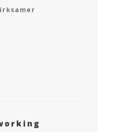
wirksamer
working