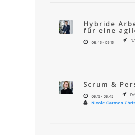
Hybride Arbe
für eine agi
RA
08:45 - 09:15
Scrum & Pers
RA
09:15 - 09:45
Nicole Carmen Chr